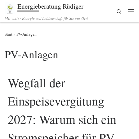
Energieberatung Rüdiger
Zum Inhalt springen
Search
Men
Mit voller Energie und Leidenschaft für Sie vor Ort!
Start
»
PV-Anlagen
PV-Anlagen
Wegfall der
Einspeisevergütung
2027: Warum sich ein
Stromspeicher für PV-