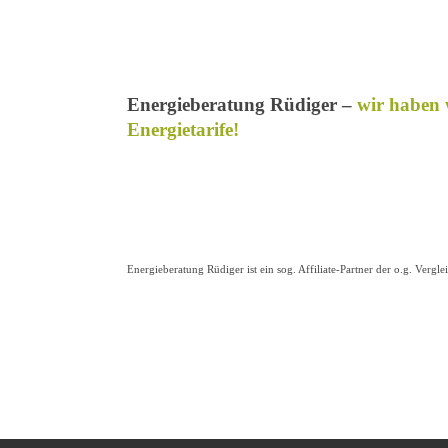
Energieberatung Rüdiger –
wir haben 
Energietarife!
Energieberatung Rüdiger ist ein sog. Affiliate-Partner der o.g. V